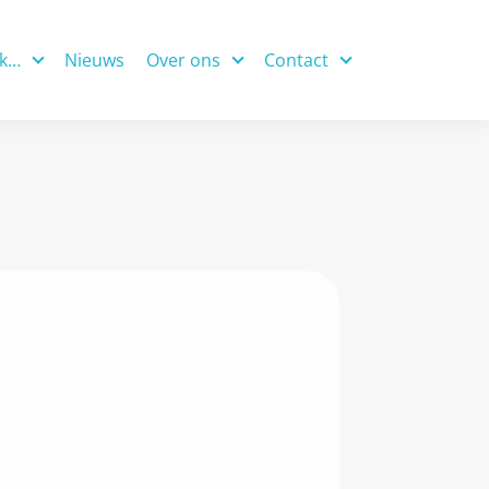
ek…
Nieuws
Over ons
Contact
nis
Alliantie Cirkelregio Utrecht
Contact
iatieven
Coalities
Nieuwsbrief
organisatie
p
Partnerorganisaties