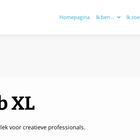
Homepagina
Ik ben…
Ik zo
Ondernemer
Ken
Overheid
Init
Maatschappelijke 
Hul
Kennisinstelling
Inwoner
b XL
lek voor creatieve professionals.